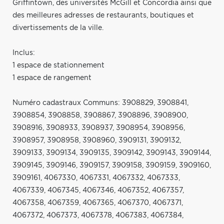
Griffintown, des universités McGill et Concordia ainsi que
des meilleures adresses de restaurants, boutiques et
divertissements de la ville.
Inclus:
1 espace de stationnement
1 espace de rangement
Numéro cadastraux Communs: 3908829, 3908841,
3908854, 3908858, 3908867, 3908896, 3908900,
3908916, 3908933, 3908937, 3908954, 3908956,
3908957, 3908958, 3908960, 3909131, 3909132,
3909133, 3909134, 3909135, 3909142, 3909143, 3909144,
3909145, 3909146, 3909157, 3909158, 3909159, 3909160,
3909161, 4067330, 4067331, 4067332, 4067333,
4067339, 4067345, 4067346, 4067352, 4067357,
4067358, 4067359, 4067365, 4067370, 4067371,
4067372, 4067373, 4067378, 4067383, 4067384,