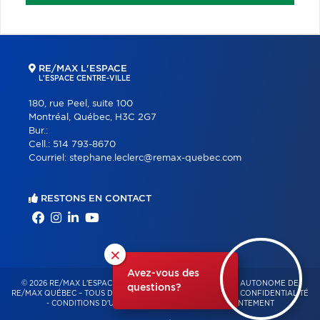
RE/MAX L'ESPACE
L'ESPACE CENTRE-VILLE
180, rue Peel, suite 100
Montréal, Québec, H3C 2G7
Bur.:
Cell.:
514 793-8670
Courriel:
stephane.leclerc@remax-quebec.com
RESTONS EN CONTACT
×
Avez-vous des
© 2026 RE/MAX L'ESPACE – FRANCHISÉ INDÉPENDANT ET AUTONOME DE
questions?
RE/MAX QUÉBEC – TOUS DROITS RÉSERVÉS -
POLITIQUE DE CONFIDENTIALITÉ
-
CONDITIONS D'UTILISATION
-
GESTION DU CONSENTEMENT