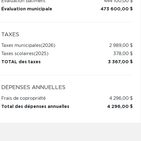
Évaluation bâtiment
444 100,00 $
Évaluation municipale
473 600,00 $
TAXES
Taxes municipales
(2026)
2 989,00 $
Taxes scolaires
(2025)
378,00 $
TOTAL des taxes
3 367,00 $
DÉPENSES ANNUELLES
Frais de copropriété
4 296,00 $
Total des dépenses annuelles
4 296,00 $