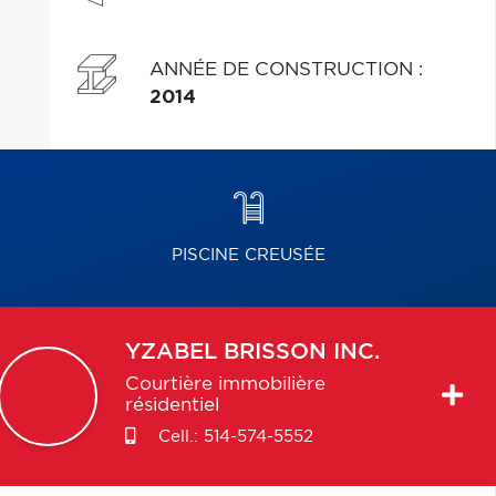
ANNÉE DE CONSTRUCTION
:
2014
PISCINE CREUSÉE
YZABEL
BRISSON INC.
Courtière immobilière
résidentiel
Cell.:
514-574-5552