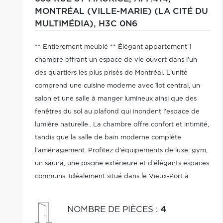
MONTRÉAL (VILLE-MARIE) (LA CITÉ DU
MULTIMÉDIA),
H3C 0N6
** Entièrement meublé ** Élégant appartement 1
chambre offrant un espace de vie ouvert dans l'un
des quartiers les plus prisés de Montréal. L'unité
comprend une cuisine moderne avec îlot central, un
salon et une salle à manger lumineux ainsi que des
fenêtres du sol au plafond qui inondent l'espace de
lumière naturelle.. La chambre offre confort et intimité,
tandis que la salle de bain moderne complète
l'aménagement. Profitez d'équipements de luxe; gym,
un sauna, une piscine extérieure et d'élégants espaces
communs. Idéalement situé dans le Vieux-Port à
proximité des meilleurs restaurants, cafés, boutiques et
lieux culturels du centre-ville.
NOMBRE DE PIÈCES
:
4