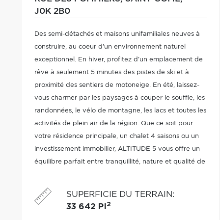
J0K 2B0
Des semi-détachés et maisons unifamiliales neuves à
construire, au coeur d'un environnement naturel
exceptionnel. En hiver, profitez d'un emplacement de
rêve à seulement 5 minutes des pistes de ski et à
proximité des sentiers de motoneige. En été, laissez-
vous charmer par les paysages à couper le souffle, les
randonnées, le vélo de montagne, les lacs et toutes les
activités de plein air de la région. Que ce soit pour
votre résidence principale, un chalet 4 saisons ou un
investissement immobilier, ALTITUDE 5 vous offre un
équilibre parfait entre tranquillité, nature et qualité de
vie. Il est temps de Vivre la montagne autrement.
SUPERFICIE DU TERRAIN
:
2
33 642 PI