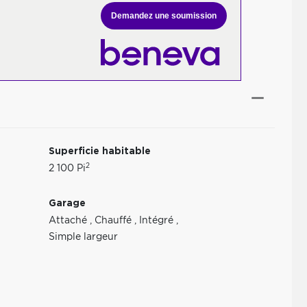
Demandez une soumission
Superficie habitable
2
2 100 Pi
Garage
Attaché
,
Chauffé
,
Intégré
,
Simple largeur