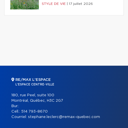
STYLE DE VIE
|
17 juillet 2026
RE/MAX L'ESPACE
L'ESPACE CENTRE-VILLE
180, rue Peel, suite 100
Montréal, Québec, H3C 2G7
Bur.:
Cell.:
514 793-8670
Courriel:
stephane.leclerc@remax-quebec.com